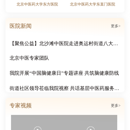
北京中医药大学东方医院
北京中医药大学东直门医院
粽情端午｜北京北沙滩中医医院双节活动周活动圆满结束
医院新闻
更多>
传递冬日温情：北沙滩中医院为市民免费赠送腊八粥
【聚焦公益】北沙滩中医院走进奥运村街道八大社区，开展“冬日送温暖 浓浓邻里情”公益活动
北京中医专家团队
我院开展“中国脑健康日”专题讲座 共筑脑健康防线
街道社区领导莅临我院视察 共话基层中医药服务发展
北沙滩中医医院成功举办心血管疑难病例分享会
专家视频
更多>
北沙滩中医医院心脑血管科举行案例说明会