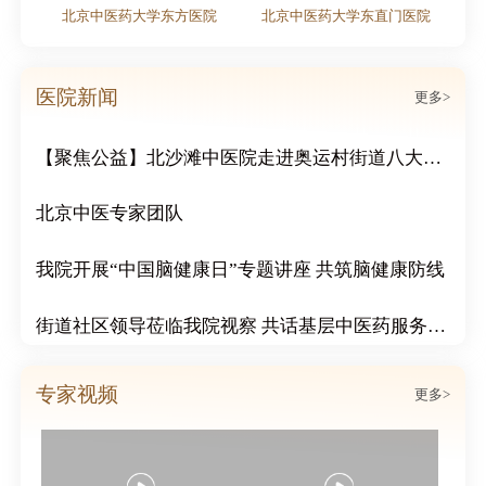
北京中医药大学东方医院
北京中医药大学东直门医院
粽情端午｜北京北沙滩中医医院双节活动周活动圆满结束
传递冬日温情：北沙滩中医院为市民免费赠送腊八粥
医院新闻
更多>
【聚焦公益】北沙滩中医院走进奥运村街道八大社区，开展“冬日送温暖 浓浓邻里情”公益活动
北京中医专家团队
我院开展“中国脑健康日”专题讲座 共筑脑健康防线
街道社区领导莅临我院视察 共话基层中医药服务发展
北沙滩中医医院成功举办心血管疑难病例分享会
专家视频
更多>
北沙滩中医医院心脑血管科举行案例说明会