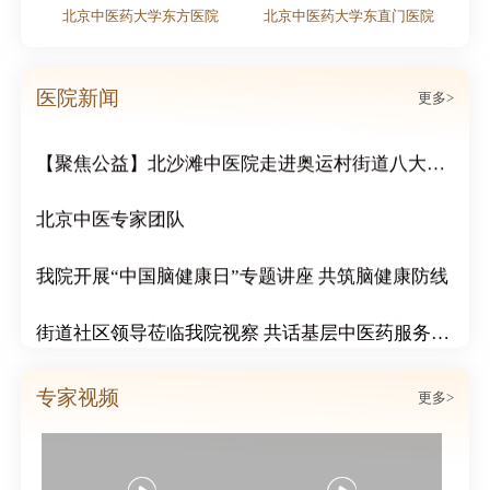
北京中医药大学东方医院
北京中医药大学东直门医院
粽情端午｜北京北沙滩中医医院双节活动周活动圆满结束
医院新闻
更多>
传递冬日温情：北沙滩中医院为市民免费赠送腊八粥
【聚焦公益】北沙滩中医院走进奥运村街道八大社区，开展“冬日送温暖 浓浓邻里情”公益活动
北京中医专家团队
我院开展“中国脑健康日”专题讲座 共筑脑健康防线
街道社区领导莅临我院视察 共话基层中医药服务发展
北沙滩中医医院成功举办心血管疑难病例分享会
专家视频
更多>
北沙滩中医医院心脑血管科举行案例说明会