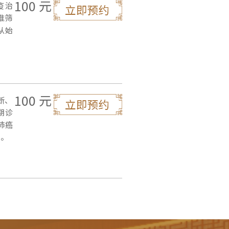
100 元
疫治
准筛
从始
。
100 元
断、
期诊
肺癌
）。