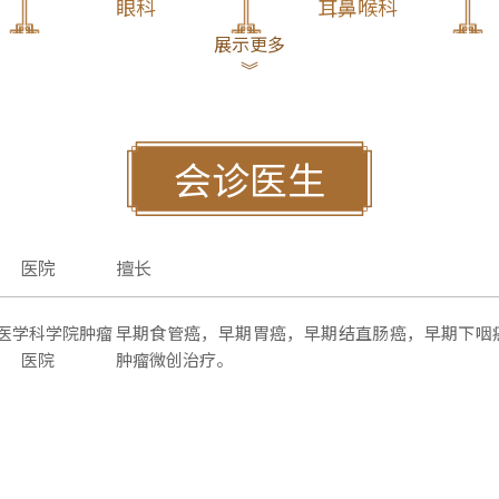
眼科
耳鼻喉科
展示更多
神经内科
脑病科
︾
中医眼科
会诊医生
医院
擅长
医学科学院肿瘤
早期食管癌，早期胃癌，早期结直肠癌，早期下咽
医院
肿瘤微创治疗。