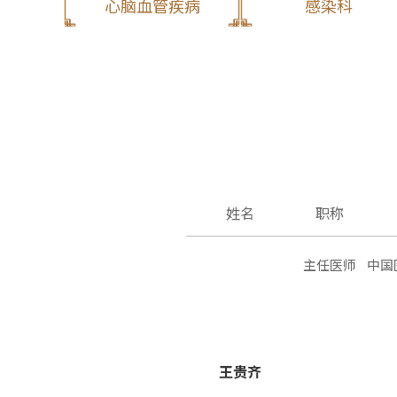
心脑血管疾病
感染科
肿瘤科
肝病科
特色疗养部
中医理疗科
姓名
职称
主任医师
中国
王贵齐