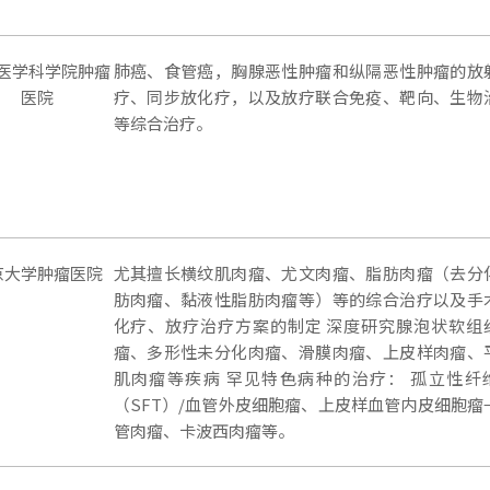
医学科学院肿瘤
肺癌、食管癌，胸腺恶性肿瘤和纵隔恶性肿瘤的放
医院
疗、同步放化疗，以及放疗联合免疫、靶向、生物
等综合治疗。
京大学肿瘤医院
尤其擅长横纹肌肉瘤、尤文肉瘤、脂肪肉瘤（去分
肪肉瘤、黏液性脂肪肉瘤等）等的综合治疗以及手
化疗、放疗治疗方案的制定 深度研究腺泡状软组
瘤、多形性未分化肉瘤、滑膜肉瘤、上皮样肉瘤、
肌肉瘤等疾病 罕见特色病种的治疗： 孤立性纤
（SFT）/血管外皮细胞瘤、上皮样血管内皮细胞瘤
管肉瘤、卡波西肉瘤等。