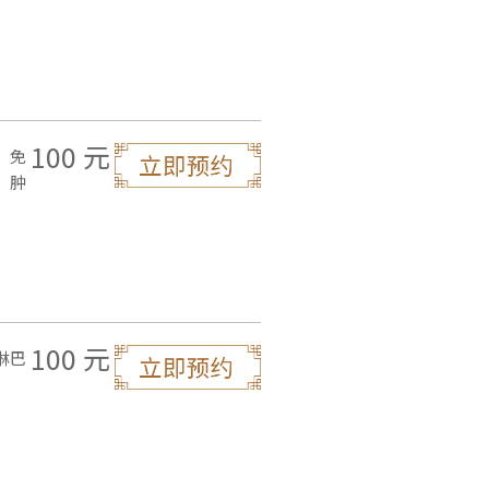
100 元
，免
，肿
100 元
淋巴