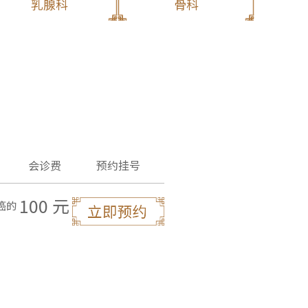
乳腺科
骨科
老年病科
疼痛科
会诊费
预约挂号
100 元
癌的