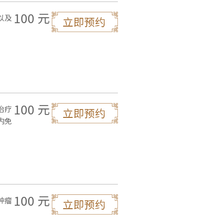
100 元
以及
100 元
治疗
内免
100 元
肿瘤