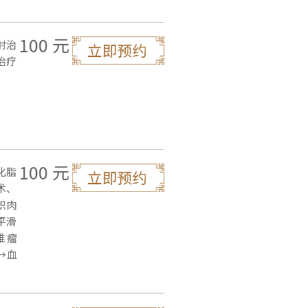
100 元
射治
治疗
100 元
化脂
术、
织肉
平滑
维瘤
→血