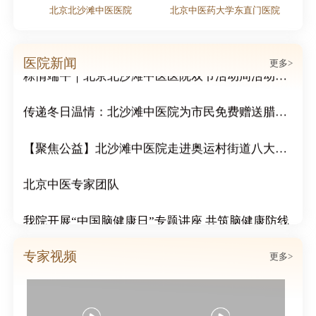
医院
北京北沙滩中医医院
北京中医药大学东直门医院
北沙滩中医医院受邀参加奥运村街道庆祝中国共产党成立105周年2026年党建工作协调委员会工作会暨高质量发展大会
医院新闻
更多>
粽情端午｜北京北沙滩中医医院双节活动周活动圆满结束
传递冬日温情：北沙滩中医院为市民免费赠送腊八粥
【聚焦公益】北沙滩中医院走进奥运村街道八大社区，开展“冬日送温暖 浓浓邻里情”公益活动
北京中医专家团队
我院开展“中国脑健康日”专题讲座 共筑脑健康防线
街道社区领导莅临我院视察 共话基层中医药服务发展
专家视频
更多>
北沙滩中医医院成功举办心血管疑难病例分享会